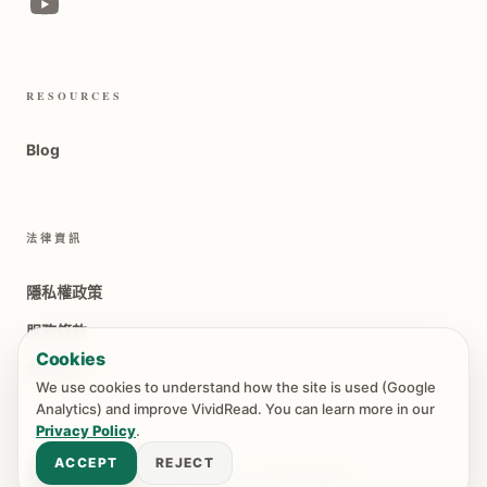
RESOURCES
Blog
法律資訊
隱私權政策
服務條款
Cookies
聯絡我們
We use cookies to understand how the site is used (Google
Analytics) and improve VividRead. You can learn more in our
Privacy Policy
.
ACCEPT
REJECT
© 2026 VIVIDREAD. 保留所有權利。