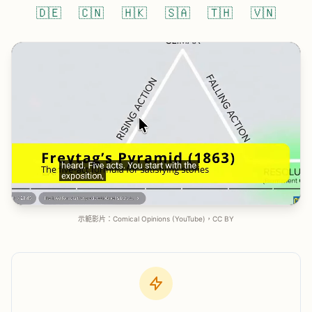
🇩🇪
🇨🇳
🇭🇰
🇸🇦
🇹🇭
🇻🇳
示範影片：Comical Opinions (YouTube)，CC BY