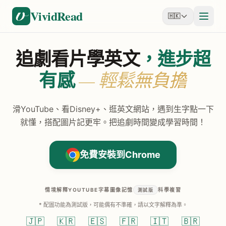
Skip to content
VividRead
🇭🇰
追劇看片學英文
，進步超
有感
— 輕鬆無負擔
滑YouTube、看Disney+、逛英文網站，遇到生字點一下
就懂，搭配圖片記更牢。把追劇時間變成學習時間！
免費安裝到Chrome
情境解釋
YOUTUBE字幕
圖像記憶
科學複習
測試版
* 配圖功能為測試版，可能偶有不準確，請以文字解釋為準。
🇯🇵
🇰🇷
🇪🇸
🇫🇷
🇮🇹
🇧🇷